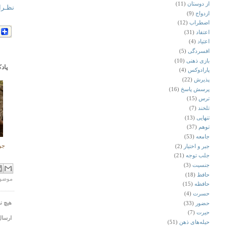
از دوستان
(11)
نظـر
ازدواج
(9)
اضطراب
(12)
اعتقاد
(31)
اعتیاد
(4)
افسردگی
(5)
بازی ذهنی
(10)
پاد
پارادوکس
(4)
پذیرش
(22)
پرسش پاسخ
(16)
ترس
(15)
تلخند
(7)
تنهایی
(13)
توهم
(37)
جامعه
(53)
جو
جبر و اختیار
(2)
جلب توجه
(21)
جنسیت
(3)
حافظ
(18)
موضو
حافظه
(15)
حسرت
(4)
هیچ 
حضور
(33)
حیرت
(7)
ارسال
حیله‌های ذهن
(51)