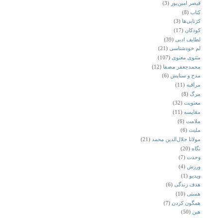
قیصر امین‌پور
(3)
کتاب
(8)
کژتابی‌ها
(3)
کودکان
(17)
لطایف ادبی
(39)
لم خودشناسی
(21)
مثنوی معنوی
(107)
محمدجعفر مصفا
(12)
مدح و ستایش
(6)
مراقبه
(11)
مرگ
(8)
معنویت
(32)
مقایسه
(11)
ملامت
(6)
ملیت
(6)
مولانا جلال‌الدین محمد
(21)
نگاه
(20)
وحدت
(7)
ورزش
(4)
ویدیو
(1)
هدف زندگی
(6)
هستی
(10)
همگون کردن
(7)
هین
(50)