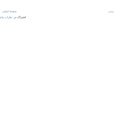
یدتر
صفحهٔ اصلی
اشتراک در:
نظرات پیام (tom