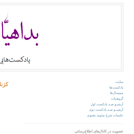
سایت
کژتا
پادکست‌ها
مینیمـال‌ها
گروهـیات
آرشیـو صـد پادکست اول
آرشیــو صـد پادکست دوم
جلسات شرح مثنوی معنوی
عضویت در کانا‌ل‌های اطلاع‌رسانی