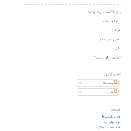
پنج پادکست پرشنونده:
ادامهٔ بداهیات
فردا
رخم را بوسه ده
یکی
"دستور زبان عشق" ۲
اشتراک در:
پست‌ها
نظرات
فیــدها:
فید پادکست‌ها
فیـد مینیمال‌ها
فیـد مطالب وبلاگ