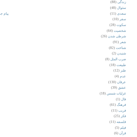
زندگی
(88)
سئوال
(48)
پیام جد
سعدی
(11)
سفر
(10)
سکوت
(28)
شخصیت
(64)
شرطی شدن
(26)
شعر
(91)
شناخت
(82)
شنیدن
(2)
ضرب المثل
(8)
طبیعت
(18)
طنز
(12)
عدم
(4)
عرفان
(130)
عشق
(39)
غزلیات شمس
(18)
فال
(1)
فرهنگ
(61)
فریب
(11)
فکر
(25)
فلسفه
(11)
فیلم
(5)
قرآن
(6)