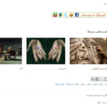
ات
کست‌هایی مرتبط
اسیس القلوب
خسران
ذکر
ع:
بازی ذهنی
,
ذهن
,
شعر
,
طنز
,
فرهنگ
,
کژتابی‌ها
نظری موجود نیست:
 یک نظر