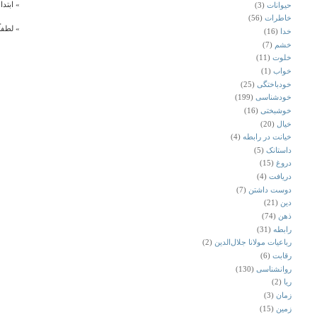
» ابتد
حیوانات
(3)
خاطرات
(56)
» لطفا
خدا
(16)
خشم
(7)
خلوت
(11)
خواب
(1)
خودباختگی
(25)
خودشناسی
(199)
خوشبختی
(16)
خیال
(20)
خیانت در رابطه
(4)
داستانک
(5)
دروغ
(15)
دریافت
(4)
دوست داشتن
(7)
دین
(21)
ذهن
(74)
رابطه
(31)
رباعیات مولانا جلال‌الدین
(2)
رقابت
(6)
روانشناسی
(130)
ریا
(2)
زمان
(3)
زمین
(15)